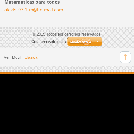
Matematicas para todos
alexis_9
7.1fm@ho
tmail.co
m
© 2015 Todos los derechos reservados.
Crea una web gratis
Ver:
Móvil
|
Clásica